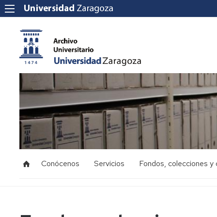
Conócenos
Servicios
Fondos, colecciones y 
Misión,
Servicios
Recepción
visión,
a
y
valores
Oficinas
custodia
de