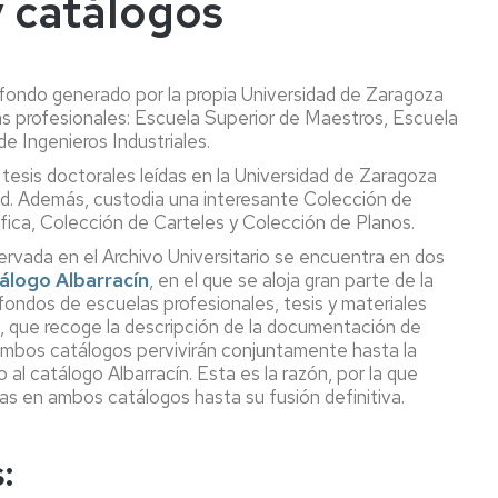
y catálogos
Exposiciones
Calendario
de
conservación
Ilustres
y
 fondo generado por la propia Universidad de Zaragoza
Notables
Documentos
as profesionales: Escuela Superior de Maestros, Escuela
esenciales
e Ingenieros Industriales.
Los
Tesoros
Expurgo
s tesis doctorales leídas en la Universidad de Zaragoza
del
documental
ad. Además, custodia una interesante Colección de
Archivo
fica, Colección de Carteles y Colección de Planos.
rvada en el Archivo Universitario se encuentra en dos
álogo Albarracín
, en el que se aloja gran parte de la
fondos de escuelas profesionales, tesis y materiales
, que recoge la descripción de la documentación de
Ambos catálogos pervivirán conjuntamente hasta la
o al catálogo Albarracín. Esta es la razón, por la que
s en ambos catálogos hasta su fusión definitiva.
: