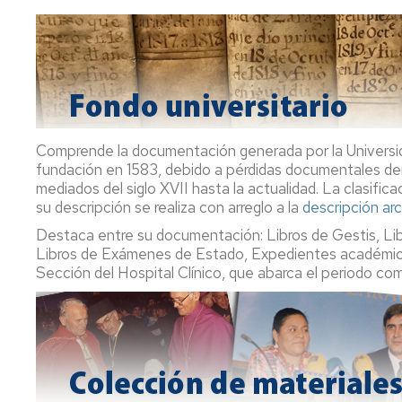
del
Archivo
Memorias
de
Carta
nuestra
de
actividad
servicios
Sugerencias
Comprende la documentación generada por la Universida
y
fundación en 1583, debido a pérdidas documentales deriv
quejas
mediados del siglo XVII hasta la actualidad. La clasific
su descripción se realiza con arreglo a la
descripción ar
Destaca entre su documentación: Libros de Gestis, Lib
Libros de Exámenes de Estado, Expedientes académico
Sección del Hospital Clínico, que abarca el periodo com