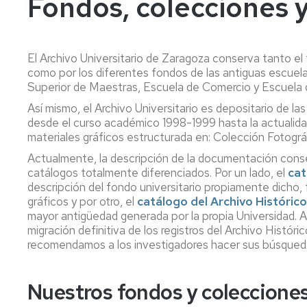
Fondos, colecciones 
documentación
Historia
Reproducción
de
de
nuestro
documentos
Préstamo
Archivo
a
El Archivo Universitario de Zaragoza conserva tanto el
unidades
Préstamo
como por los diferentes fondos de las antiguas escuel
administrativas
Cómo
externo
Superior de Maestras, Escuela de Comercio y Escuela d
nos
organizamos
Formación
Gestión
Así mismo, el Archivo Universitario es depositario de la
y
y
desde el curso académico 1998-1999 hasta la actualid
asesoramiento
Cómo
acceso
materiales gráficos estructurada en: Colección Fotográ
funcionamos
a
Actualmente, la descripción de la documentación conse
tesis
Consulta
catálogos totalmente diferenciados. Por un lado, el
cat
de
Nuestro
descripción del fondo universitario propiamente dicho, 
documentos
equipo
Información
gráficos y por otro, el
catálogo del Archivo Histórico
de
y
mayor antigüedad generada por la propia Universidad. 
trabajo
difusión
migración definitiva de los registros del Archivo Históric
recomendamos a los investigadores hacer sus búsqueda
Dónde
Consulta
encontrarnos
de
la
Nuestros fondos y colecciones
biblioteca
Nuestro
auxiliar
horario