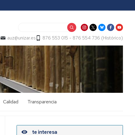
Buscar
a
auz@unizar.es
876 553 015 - 876 554 736 (Histórico)
Calidad
Transparencia
te interesa