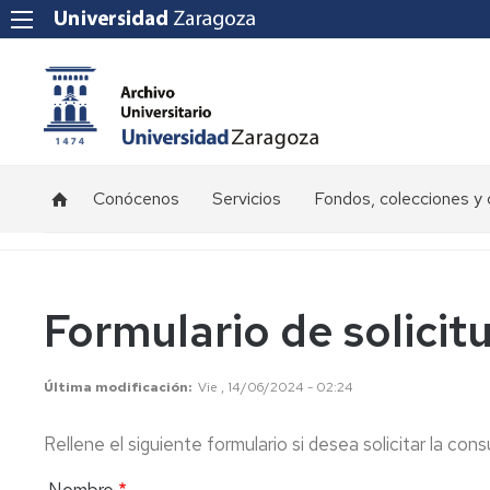
Conócenos
Servicios
Fondos, colecciones y 
Misión,
Servicios
Recepción
visión,
a
y
valores
Oficinas
custodia
de
Formulario de solicit
documentación
Historia
Reproducción
de
de
nuestro
documentos
Préstamo
Última modificación
Vie , 14/06/2024 - 02:24
Archivo
a
unidades
Préstamo
Rellene el siguiente formulario si desea solicitar la co
administrativas
Cómo
externo
nos
organizamos
Formación
Nombre
Gestión