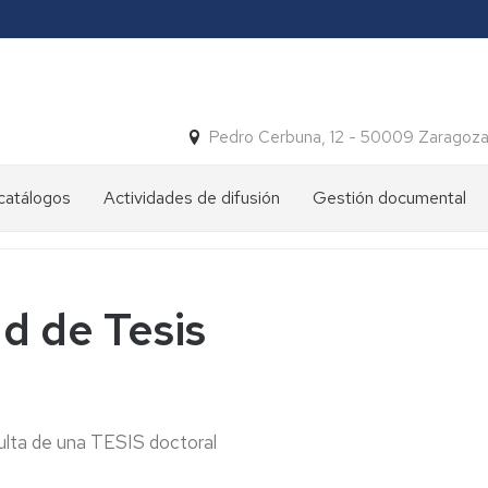
Pedro Cerbuna, 12 - 50009 Zaragoz
catálogos
Actividades de difusión
Gestión documental
Archivo
Cuadro
y
de
mujer
clasificación
ud de Tesis
Exposiciones
Calendario
de
conservación
Ilustres
y
Notables
Documentos
nsulta de una TESIS doctoral
esenciales
Los
Tesoros
Expurgo