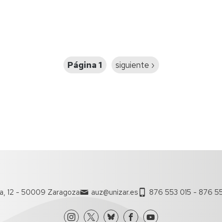
Página 1
Siguiente
siguiente ›
página
a, 12 - 50009 Zaragoza
auz@unizar.es
876 553 015 - 876 55