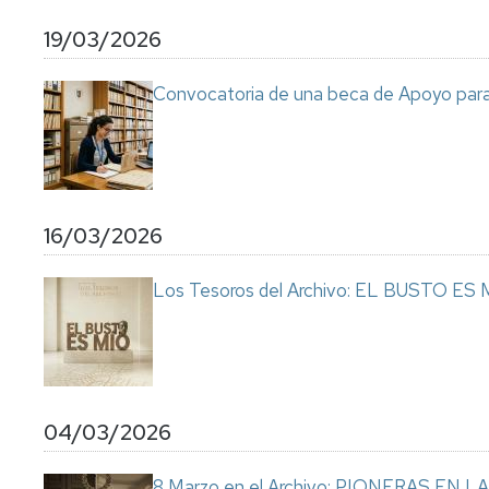
y
19/03/2026
quejas
Convocatoria de una beca de Apoyo para e
16/03/2026
Los Tesoros del Archivo: EL BUSTO ES
04/03/2026
8 Marzo en el Archivo: PIONERAS EN 