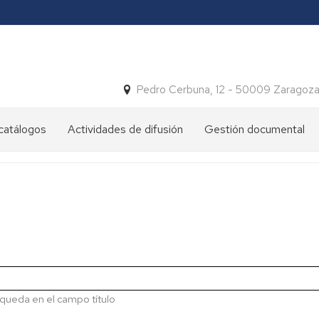
Pedro Cerbuna, 12 - 50009 Zaragoz
catálogos
Actividades de difusión
Gestión documental
Archivo
Cuadro
y
de
mujer
clasificación
Exposiciones
Calendario
de
conservación
Ilustres
y
Notables
Documentos
esenciales
queda en el campo título
Los
Tesoros
Expurgo