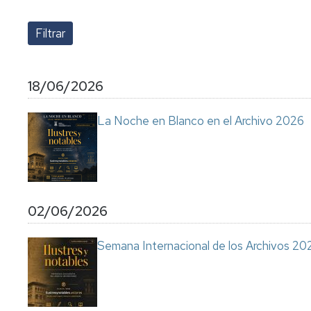
y
y
asesoramiento
Cómo
acceso
funcionamos
a
tesis
Consulta
de
Nuestro
documentos
equipo
Información
18/06/2026
de
y
trabajo
difusión
La Noche en Blanco en el Archivo 2026
Dónde
Consulta
encontrarnos
de
la
biblioteca
Nuestro
auxiliar
horario
02/06/2026
del
Archivo
Memorias
de
Semana Internacional de los Archivos 20
Carta
nuestra
de
actividad
servicios
Sugerencias